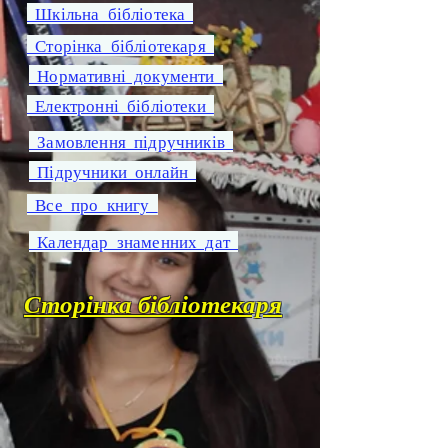
Шкільна бібліотека
Сторінка бібліотекаря
Нормативні документи
Електронні бібліотеки
Замовлення підручників
Підручники онлайн
Все про книгу
Календар знаменних дат
Сторінка бібліотекаря