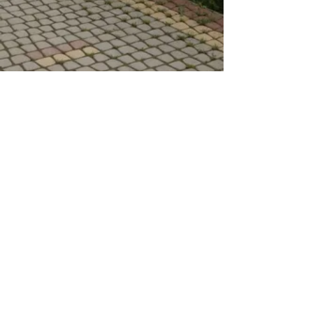
Наша адреса:
90532, с.Калини, вул. Дж. Леннона,147
Телефон:
+380(3134)7-44-63
; e-mail:
kalyny-sch@tyachiv.net.ua