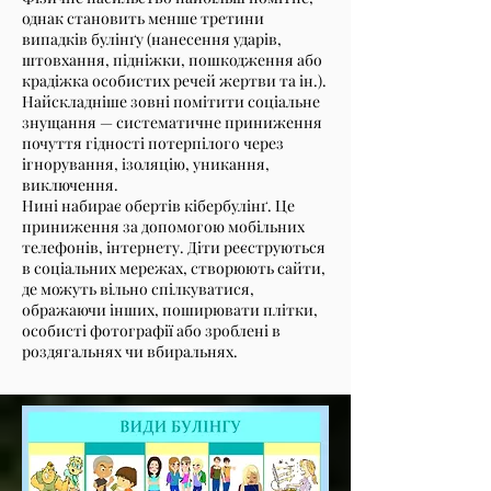
однак становить менше третини
випадків булінґу (нанесення ударів,
штовхання, підніжки, пошкодження або
крадіжка особистих речей жертви та ін.).
Найскладніше зовні помітити соціальне
знущання — систематичне приниження
почуття гідності потерпілого через
ігнорування, ізоляцію, уникання,
виключення.
Нині набирає обертів кібербулінґ. Це
приниження за допомогою мобільних
телефонів, інтернету. Діти реєструються
в соціальних мережах, створюють сайти,
де можуть вільно спілкуватися,
ображаючи інших, поширювати плітки,
особисті фотографії або зроблені в
роздягальнях чи вбиральнях.