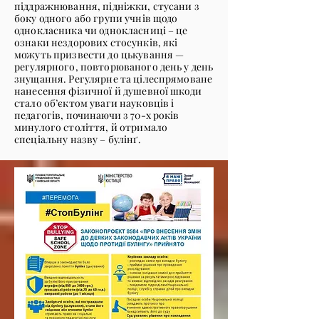
піддражнювання, підніжки, стусани з
боку одного або групи учнів щодо
однокласника чи однокласниці – це
ознаки нездорових стосунків, які
можуть призвести до цькування —
регулярного, повторюваного день у день
знущання. Регулярне та цілеспрямоване
нанесення фізичної й душевної шкоди
стало об’єктом уваги науковців і
педагогів, починаючи з 70-х років
минулого століття, й отримало
спеціальну назву – булінґ.