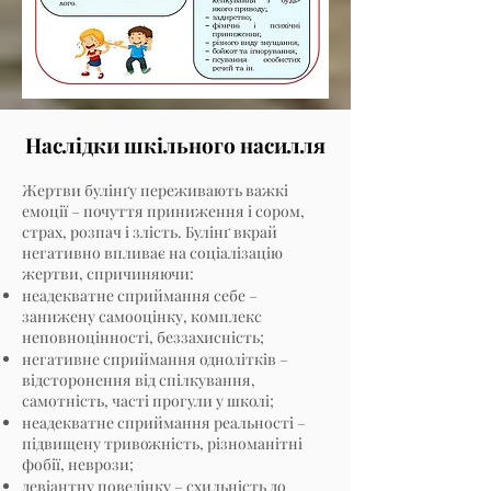
Наслідки шкільного насилля
Жертви булінґу переживають важкі
емоції – почуття приниження і сором,
страх, розпач і злість. Булінґ вкрай
негативно впливає на соціалізацію
жертви, спричиняючи:
неадекватне сприймання себе –
занижену самооцінку, комплекс
неповноцінності, беззахисність;
негативне сприймання однолітків –
відсторонення від спілкування,
самотність, часті прогули у школі;
неадекватне сприймання реальності –
підвищену тривожність, різноманітні
фобії, неврози;
девіантну поведінку – схильність до