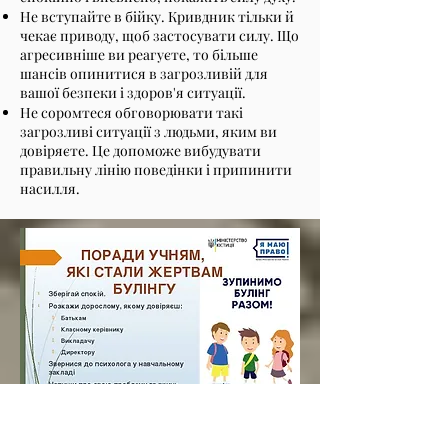
Не вступайте в бійку. Кривдник тільки й
чекає приводу, щоб застосувати силу. Що
агресивніше ви реагуєте, то більше
шансів опинитися в загрозливій для
вашої безпеки і здоров'я ситуації.
Не соромтеся обговорювати такі
загрозливі ситуації з людьми, яким ви
довіряєте. Це допоможе вибудувати
правильну лінію поведінки і припинити
насилля.