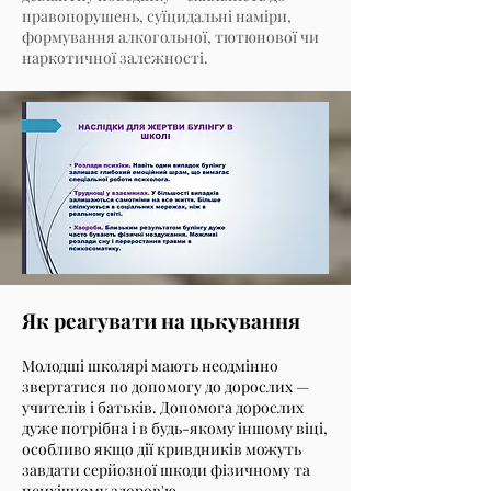
правопорушень, суїцидальні наміри,
формування алкогольної, тютюнової чи
наркотичної залежності.
Як реагувати на цькування
Молодші школярі мають неодмінно
звертатися по допомогу до дорослих —
учителів і батьків. Допомога дорослих
дуже потрібна і в будь-якому іншому віці,
особливо якщо дії кривдників можуть
завдати серйозної шкоди фізичному та
психічному здоров'ю.