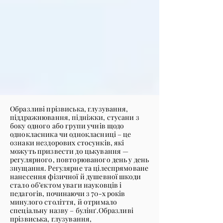
Образливі прізвиська, глузування,
піддражнювання, підніжки, стусани з
боку одного або групи учнів щодо
однокласника чи однокласниці – це
ознаки нездорових стосунків, які
можуть призвести до цькування —
регулярного, повторюваного день у день
знущання. Регулярне та цілеспрямоване
нанесення фізичної й душевної шкоди
стало об’єктом уваги науковців і
педагогів, починаючи з 70-х років
минулого століття, й отримало
спеціальну назву – булінґ.Образливі
прізвиська, глузування,