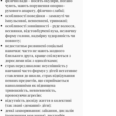
фізичні вади – носять окуляри, погано
чують, мають порушення опорно-
рухового апарату, фізично слабкі;
особливості поведінки – замкнуті чи
імпульсивні, невпевнені, тривожні;
особливості зовнішності – руде волосся,
веснянки, відстовбурчені вуха, незвичну
форму голови, надмірну худорлявість чи
повноту;
недостатньо розвинені соціальні
навички: часто не мають жодного
близького друга, краще спілкуються з
дорослими ніж з однолітками;
страх перед школою: неуспішність у
навчанні часто формує у дітей негативне
ставлення до школи, страх відвідування
певних предметів, що сприймається
навколишніми як підвищена
тривожність, невпевненість,
провокуючи агресію;
відсутність досвіду життя в колективі
(так звані «домашні» діти);
деякі захворювання: заїкання, дислалія
(порушення мовлення), дисграфія