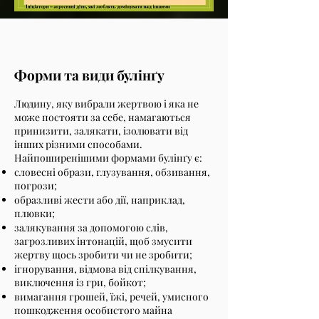
Форми та види булінґу
Людину, яку вибрали жертвою і яка не
може постояти за себе, намагаються
принизити, залякати, ізолювати від
інших різними способами.
Найпоширенішими формами булінґу є:
словесні образи, глузування, обзивання,
погрози;
образливі жести або дії, наприклад,
плювки;
залякування за допомогою слів,
загрозливих інтонацій, щоб змусити
жертву щось зробити чи не зробити;
ігнорування, відмова від спілкування,
виключення із гри, бойкот;
вимагання грошей, їжі, речей, умисного
пошкодження особистого майна