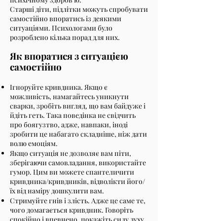
Старші діти, підлітки можуть спробувати
самостійно впоратись із деякими
ситуаціями. Психологами було
розроблено кілька порад для них.
Як впоратися з ситуацією
самостійно
Ігноруйте кривдника. Якщо є
можливість, намагайтесь уникнути
сварки, зробіть вигляд, що вам байдуже і
йдіть геть. Така поведінка не свідчить
про боягузтво, адже, навпаки, іноді
зробити це набагато складніше, ніж дати
волю емоціям.
Якщо ситуація не дозволяє вам піти,
зберігаючи самовладання, використайте
гумор. Цим ви можете спантеличити
кривдника/кривдників, відволікти його/
їх від наміру дошкулити вам.
Стримуйте гнів і злість. Адже це саме те,
чого домагається кривдник. Говоріть
спокійно і впевнено, покажіть силу духу.