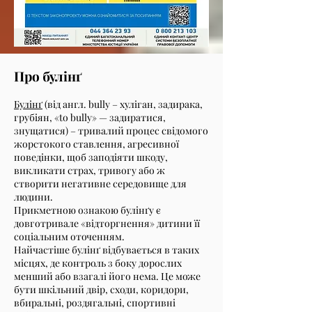
Про булінґ
Булінґ
(від англ. bully – хуліган, задирака,
грубіян, «to bully» — задиратися,
знущатися) – тривалий процес свідомого
жорстокого ставлення, агресивної
поведінки, щоб заподіяти шкоду,
викликати страх, тривогу або ж
створити негативне середовище для
людини.
Прикметною ознакою булінґу є
довготривале «відторгнення» дитини її
соціальним оточенням.
Найчастіше булінґ відбувається в таких
місцях, де контроль з боку дорослих
менший або взагалі його нема. Це може
бути шкільний двір, сходи, коридори,
вбиральні, роздягальні, спортивні