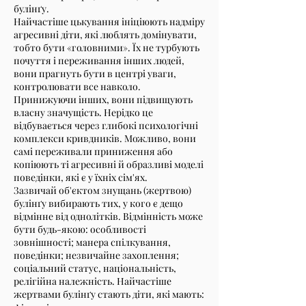
булінґу.
Найчастіше цькування ініціюють надміру
агресивні діти, які люблять домінувати,
тобто бути «головними». Їх не турбують
почуття і переживання інших людей,
вони прагнуть бути в центрі уваги,
контролювати все навколо.
Принижуючи інших, вони підвищують
власну значущість. Нерідко це
відбувається через глибокі психологічні
комплекси кривдників. Можливо, вони
самі переживали приниження або
копіюють ті агресивні й образливі моделі
поведінки, які є у їхніх сім'ях.
Зазвичай об'єктом знущань (жертвою)
булінґу вибирають тих, у кого є дещо
відмінне від однолітків. Відмінність може
бути будь-якою: особливості
зовнішності; манера спілкування,
поведінки; незвичайне захоплення;
соціальний статус, національність,
релігійна належність. Найчастіше
жертвами булінґу стають діти, які мають: