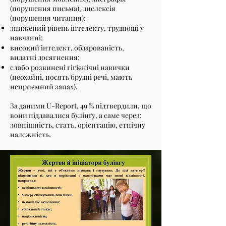
(порушення письма), дислексія
(порушення читання);
знижений рівень інтелекту, труднощі у
навчанні;
високий інтелект, обдарованість,
видатні досягнення;
слабо розвинені гігієнічні навички
(неохайні, носять брудні речі, мають
неприємний запах).
За даними U-Report, 49 % підтвердили, що
вони піддавалися булінґу, а саме через:
зовнішність, стать, орієнтацію, етнічну
належність.