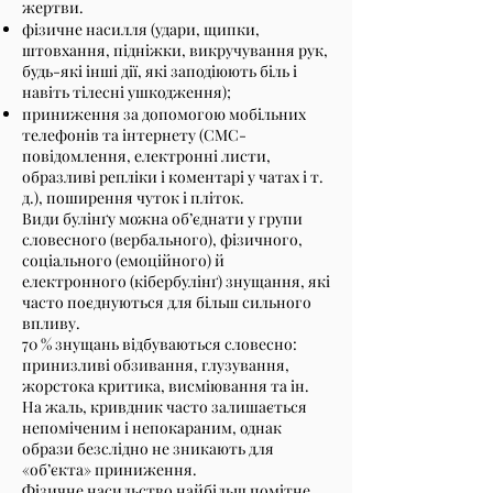
жертви.
фізичне насилля (удари, щипки,
штовхання, підніжки, викручування рук,
будь-які інші дії, які заподіюють біль і
навіть тілесні ушкодження);
приниження за допомогою мобільних
телефонів та інтернету (СМС-
повідомлення, електронні листи,
образливі репліки і коментарі у чатах і т.
д.), поширення чуток і пліток.
Види булінґу можна об’єднати у групи
словесного (вербального), фізичного,
соціального (емоційного) й
електронного (кібербулінґ) знущання, які
часто поєднуються для більш сильного
впливу.
70 % знущань відбуваються словесно:
принизливі обзивання, глузування,
жорстока критика, висміювання та ін.
На жаль, кривдник часто залишається
непоміченим і непокараним, однак
образи безслідно не зникають для
«об’єкта» приниження.
Фізичне насильство найбільш помітне,