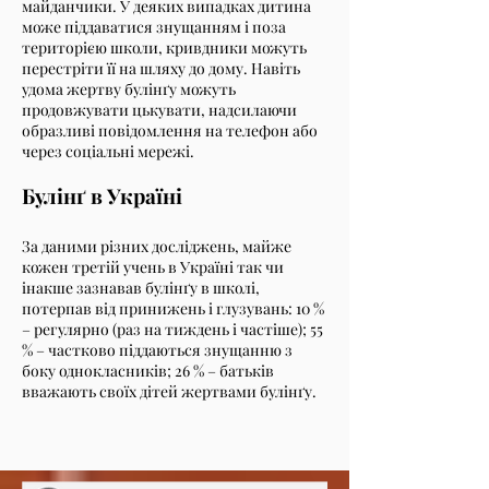
майданчики. У деяких випадках дитина
може піддаватися знущанням і поза
територією школи, кривдники можуть
перестріти її на шляху до дому. Навіть
удома жертву булінґу можуть
продовжувати цькувати, надсилаючи
образливі повідомлення на телефон або
через соціальні мережі.
Булінґ в Україні
За даними різних досліджень, майже
кожен третій учень в Україні так чи
інакше зазнавав булінґу в школі,
потерпав від принижень і глузувань: 10 %
– регулярно (раз на тиждень і частіше); 55
% – частково піддаються знущанню з
боку однокласників; 26 % – батьків
вважають своїх дітей жертвами булінґу.