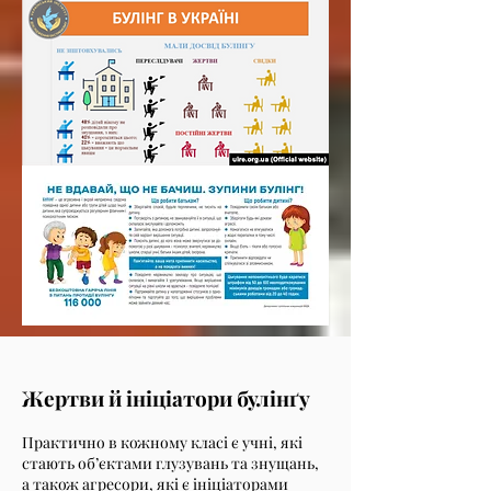
Жертви й ініціатори булінґу
Практично в кожному класі є учні, які
стають об’єктами глузувань та знущань,
а також агресори, які є ініціаторами