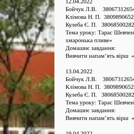
12.04.2022
Бойчук Л.В. 3806731265
Клімова Н. П. 3809890652
Кулеба Є. П. 3806850028
Тема уроку: Тарас Шевчен
хмаронька пливе»
Домашнє завдання:
Вивчити напам’ять вірш 
13.04.2022
Бойчук Л.В. 3806731265
Клімова Н. П. 3809890652
Кулеба Є. П. 3806850028
Тема уроку: Тарас Шевчен
Домашнє завдання:
Вивчити напам’ять вірш 
19.04.2022