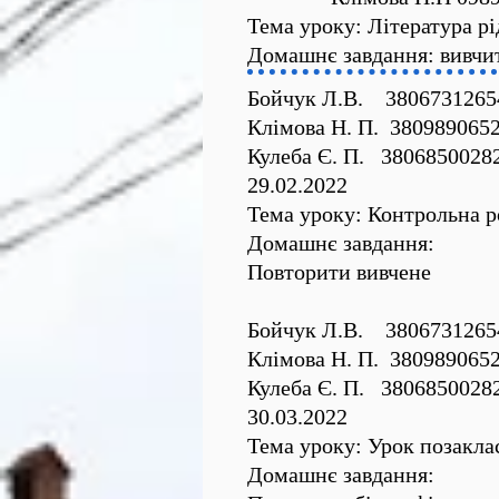
Тема уроку: Література р
Домашнє завдання: вивчит
Бойчук Л.В. 3806731265
Клімова Н. П. 380989065
Кулеба Є. П. 3806850028
29.02.2022
Тема уроку: Контрольна р
Домашнє завдання:
Повторити вивчене
Бойчук Л.В. 3806731265
Клімова Н. П. 380989065
Кулеба Є. П. 3806850028
30.03.2022
Тема уроку: Урок позакла
Домашнє завдання: