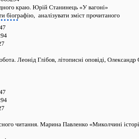
ідного краю. Юрій Станинець «У вагоні»
и біографію, аналізувати зміст прочитаного
47
294
27
обота. Леонід Глібов, літописні оповіді, Олександр
47
294
27
сного читання. Марина Павленко «Миколчині історі