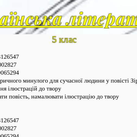
аїнська літера
5 клас
3126547
02827
65294
оричного минулого для сучасної людини у повісті 
ння ілюстрацій до твору
ти повість, намалювати ілюстрацію до твору
3126547
02827
65294