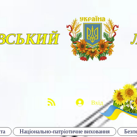
ВСЬКИЙ
Вхід
та
Національно-патріотичне виховання
Безпе