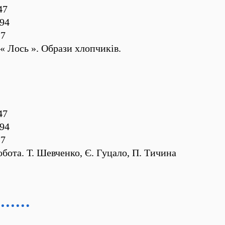
47
94
27
« Лось ». Образи хлопчиків.
47
94
27
бота. Т. Шевченко, Є. Гуцало, П. Тичина