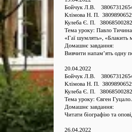
Бойчук Л.В. 3806731265
Клімова Н. П. 3809890652
Кулеба Є. П. 3806850028
Тема уроку: Павло Тичина.
«Гаї шумлять», «Блакить 
Домашнє завдання:
Вивчити напам’ять одну по
20.04.2022
Бойчук Л.В. 3806731265
Клімова Н. П. 3809890652
Кулеба Є. П. 3806850028
Тема уроку: Євген Гуцало.
Домашнє завдання:
Читати біографію та опові
26.04.2022