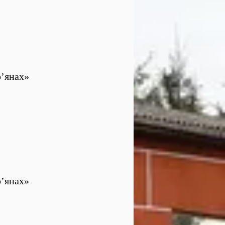
р’янах»
р’янах»