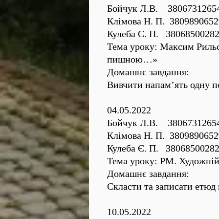
Бойчук Л.В. 3806731265
Клімова Н. П. 3809890652
Кулеба Є. П. 3806850028
Тема уроку: Максим Рильс
пишною…»
Домашнє завдання:
Вивчити напам’ять одну по
04.05.2022
Бойчук Л.В. 3806731265
Клімова Н. П. 3809890652
Кулеба Є. П. 3806850028
Тема уроку: РМ. Художній
Домашнє завдання:
Скласти та записати етюд
10.05.2022