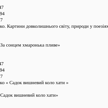
47
94
27
ко. Картини довколишнього світу, природи у поезія
«За сонцем хмаронька пливе»
47
94
27
ко « Садок вишневий коло хати »
«Садок вишневий коло хати»