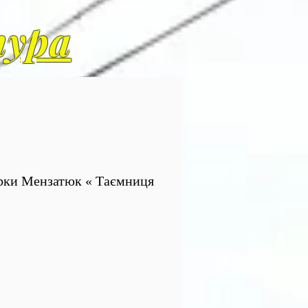
тура
Зірки Мензатюк « Таємниця