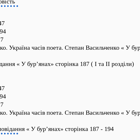
овість
47
94
27
о. Україна часів поета. Степан Васильченко « У бу
ання « У бур’янах» сторінка 187 ( І та ІІ розділи)
47
94
27
о. Україна часів поета. Степан Васильченко « У бу
овідання « У бур’янах» сторінка 187 - 194