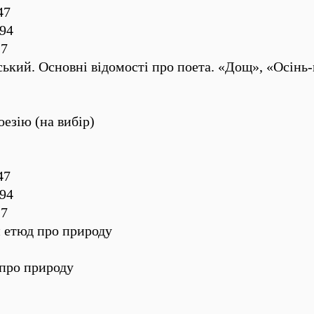
47
94
27
ький. Основні відомості про поета. «Дощ», «Осінь-
езію (на вибір)
47
94
27
 етюд про природу
 про природу