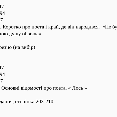
47
94
27
 Коротко про поета і край, де він народився. «Не б
мою душу обвіяла»
езію (на вибір)
47
94
27
 Основні відомості про поета. « Лось »
дання, сторінка 203-210