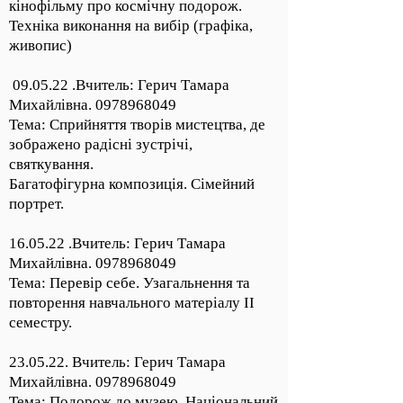
кінофільму про космічну подорож.
Техніка виконання на вибір (графіка,
живопис)
09.05.22 .Вчитель: Герич Тамара
Михайлівна.
0978968049
Тема: Сприйняття творів мистецтва, де
зображено радісні зустрічі,
святкування.
Багатофігурна композиція. Сімейний
портрет.
16.05.22 .Вчитель: Герич Тамара
Михайлівна.
0978968049
Тема: Перевір себе. Узагальнення та
повторення навчального матеріалу ІІ
семестру.
23.05.22. Вчитель: Герич Тамара
Михайлівна.
0978968049
Тема: Подорож до музею. Національний