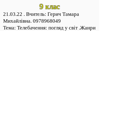
9 клас
21.03.22 . Вчитель: Герич Тамара
Михайлівна.
0978968049
Тема: Телебачення: погляд у світ .Жанри
телемистецтва: телерепортаж,
телевистава, телефільм, телесеріал,
відеокліп, ток-шоу, реаліті -шоу, талант-
шоу, теледебати, телеміст та ін.
Українські відеокліпи на пісні "Україна
- це ти "
Опрацювати с. 160-165. Написати
сюжет до короткометражки та дібрати
саундтреки до неї
9- в Мистецтво 22.03.22. Вчитель:
Герич Тамара Михайлівна.0978968049
Тема: Українська анімація. Види
анімації: графічна (мальована) анімація,
об’ємна (матеріальна) анімація,
комп’ютерна анімація, 3-d анімація, 2-d