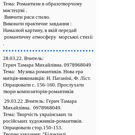
Тема: Романтизм в образотворчому
мистецтві .
Вивчити риси стилю.
Виконати практичне завдання :
Намалюй картину, в якій передай
романтичну атмосферу морськоі стихіі
.
28.03.22. Вчитель:
Герич Тамара Михайлівна.
0978968049
Тема: Музика романтиків. Нова ера
митців-виконавців: Н. Паганіні, Ф. Ліст.
Опрацювати с. 156-160. Прослухати
твори композиторів-романтиків
29.03.22 .Вчитель: Герич Тамара
Михайлівна.
0978968049
.
Тема: Творчість украінських та
російських художників-романтиків.
Опрацювати стор.150-153.
Творче завдання: "Білокрилі