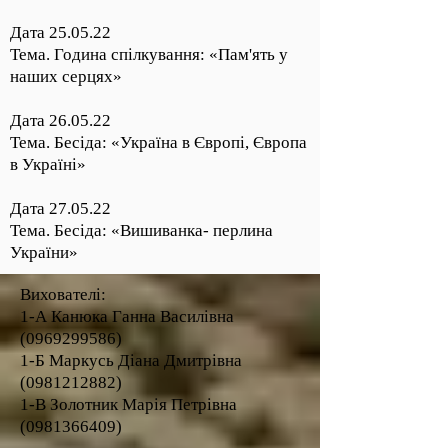
Дата 25.05.22
Тема. Година спілкування: «Пам'ять у
наших серцях»
Дата 26.05.22
Тема. Бесіда: «Україна в Європі, Європа
в Україні»
Дата 27.05.22
Тема. Бесіда: «Вишиванка- перлина
України»
Вихователі:
1-А Канюка Ганна Василівна
(0969299586)
1-Б Маркусь Діана Дмитрівна
(0981212882)
1-В Золотник Марія Петрівна
(0981366409)