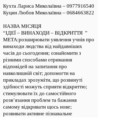
Кухта Лариса Миколаївна –
0977916540
Куцин Любов Миколаївна –
0684663822
НАЗВА МІСЯЦЯ
“ІДЕЇ – ВИНАХОДИ – ВІДКРИТТЯ ”
МЕТА:розширювати уявлення учнів про
винаходи людства від найдавніших
часів до сьогодення; ознайомити з
різними способами отримання
відповідей на запитання про
навколишній світ; допомогти на
прикладах зрозуміти, що розвинуті
здібності можуть сприяти відкриттю;
стимулювати їх до самостійного
розв’язання проблем та бажання
самому відкривати щось нове;
розвивати активне пізнавальне
ставлення до соціального оточення,
дослідницької діяльності; залучати
учнів до різних видів діяльності;