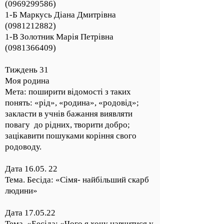
(0969299586)
1-Б Маркусь Діана Дмитрівна
(0981212882)
1-В Золотник Марія Петрівна
(0981366409)
Тиждень 31
Моя родина
Мета: поширити відомості з таких
понять: «рід», «родина», «родовід»;
закласти в учнів бажання виявляти
повагу до рідних, творити добро;
зацікавити пошуками коріння свого
родоводу.
Дата 16.05. 22
Тема. Бесіда: «Сімя- найбільший скарб
людини»
Дата 17.05.22
Тема. «Бесіда: «Чого я хочу навчитися у