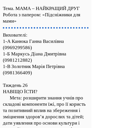
Тема. МАМА – НАЙКРАЩИЙ ДРУГ
Робота з папером: «Підсніжники для
мами»
Вихователі:
1-А Канюка Ганна Василівна
(0969299586)
1-Б Маркусь Діана Дмитрівна
(0981212882)
1-В Золотник Марія Петрівна
(0981366409)
Тиждень 26
НАВІЩО ЇСТИ?
Мета: розширити знання учнів про
складові компоненти їжі, про її користь
та позитивний вплив на збереження і
зміцнення здоров’я дорослих та дітей;
дати уявлення про основи культури і