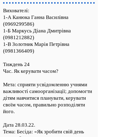
Вихователі:
1-А Канюка Ганна Василівна
(0969299586)
1-Б Маркусь Діана Дмитрівна
(0981212882)
1-В Золотник Марія Петрівна
(0981366409)
Тиждень 24
Час. Як керувати часом?
Мета: сприяти усвідомленню учнями
важливості самоорганізації; допомогти
дітям навчитися планувати, керувати
своїм часом, правильно розподіляти
його.
Дата 28.03.22.
Тема: Бесіда: «Як зробити свій день