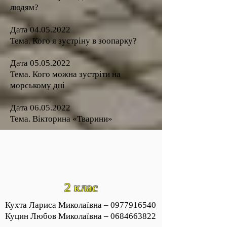
людям?
Дата
04.05.2022
Тема. Кого я зустріну в зоопарку?
Дата
05.05.2022
Тема. Кого можна зустріти на
морському дні
Дата
06.05.2022
Тема. Вікторина «Тварини»
2 клас
Кухта Лариса Миколаївна –
0977916540
Куцин Любов Миколаївна –
0684663822