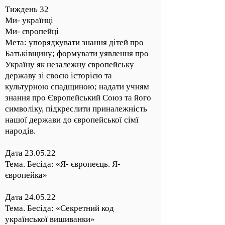
Тиждень 32
Ми- українці
Ми- європейці
Мета: упорядкувати знання дітей про
Батьківщину; формувати уявлення про
Україну як незалежну європейську
державу зі своєю історією та
культурною спадщиною; надати учням
знання про Європейський Союз та його
символіку, підкреслити приналежність
нашої держави до європейської сімї
народів.
Дата 23.05.22
Тема. Бесіда: «Я- європеєць. Я-
європейка»
Дата 24.05.22
Тема. Бесіда: «Секретний код
української вишиванки»