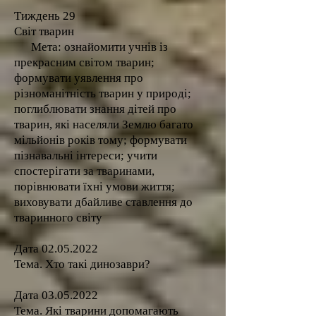
Тиждень 29
Світ тварин
Мета: ознайомити учнів із
прекрасним світом тварин;
формувати уявлення про
різноманітність тварин у природі;
поглиблювати знання дітей про
тварин, які населяли Землю багато
мільйонів років тому; формувати
пізнавальні інтереси; учити
спостерігати за тваринами,
порівнювати їхні умови життя;
виховувати дбайливе ставлення до
тваринного світу
Дата
02.05.2022
Тема. Хто такі динозаври?
Дата
03.05.2022
Тема. Які тварини допомагають