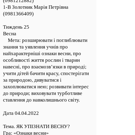
(0981212882)
1-В Золотник Марія Петрівна
(0981366409)
Тиждень 25
Весна
Мета: розширювати і поглиблювати
знання та уявлення учнів про
найхарактерніші ознаки весни, про
особливості життя рослин і тварин
навесні, про взаємозв’язки в природі;
учити дітей бачити красу, спостерігати
за природою, дивуватися і
захоплюватися нею; розвивати інтерес
до природи; виховувати турботливе
ставлення до навколишнього світу.
Дата
04.04.2022
Тема. ЯК УПІЗНАТИ ВЕСНУ?
Гра: «Ознаки весни»