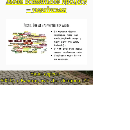
Мова освітнього процесу
– українська
Наша адреса:
90532, с.Калини, вул. Дж. Леннона,147
Телефон:
+380(3134)7-44-63
; e-mail:
kalyny-sch@tyachiv.net.ua