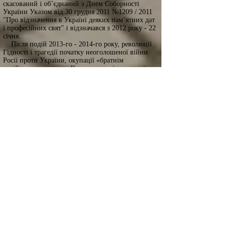
скасований і об’єднаний з Днем Соборності
України Указом від 30 грудня 2011 №1209 / 2011
"Про відзначення в Україні деяких пам’ятних дат
і професійних свят" і відзначався з 2012 року - 22
січня.
Після подій 2013-го - 2014-го року, революції
Гідності і трагедії початку неоголошеної війни
Росії проти України, окупації «братнім
російським народом» Кримського півострова і
декількох обласних центрів на сході України,
відповідно до Указу Президента України Петра
Порошенка № 872/2014 від 13-го листопада 2014-
го року, з метою утвердження в Україні ідеалів
свободи і демократії, збереження та донесення до
сучасного і майбутніх поколінь об’єктивної
інформації про доленосні події в Україні початку
XXI століття, а також віддаючи належне
шанування патріотизму і мужності громадян, які
восени 2004-го року і в листопаді 2013 - лютому
2014 стали на захист демократичних цінностей,
прав і свобод людини і громадянина,
національних інтересів Української держави та її
європейського вибору, святковий День отримав
нове дихання. «Встановити в Україні День
Гідності та Свободи, який відзначати щорічно 21
листопада» - йдеться в Указі № 872/2014.
В цей День проект DilovaMova.com
приєднується до привітань на адресу всього