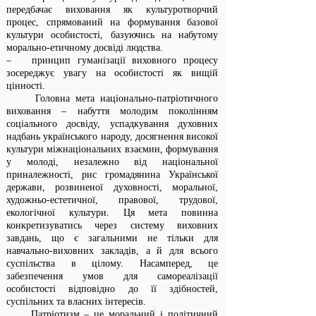
передбачає виховання як культуротворчий
процес, спрямований на формування базової
культури особистості, базуючись на набутому
морально-етичному досвіді людства.
– принцип гуманізації виховного процесу
зосереджує увагу на особистості як вищій
цінності.
Головна мета національно-патріотичного
виховання – набуття молодим поколінням
соціального досвіду, успадкування духовних
надбань українського народу, досягнення високої
культури міжнаціональних взаємин, формування
у молоді, незалежно від національної
приналежності, рис громадянина Української
держави, розвиненої духовності, моральної,
художньо-естетичної, правової, трудової,
екологічної культури. Ця мета повинна
конкретизуватись через систему виховних
завдань, що є загальними не тільки для
навчально-виховних закладів, а й для всього
суспільства в цілому. Насамперед, це
забезпечення умов для самореалізації
особистості відповідно до її здібностей,
суспільних та власних інтересів.
Патріотизм – це моральний і політичний