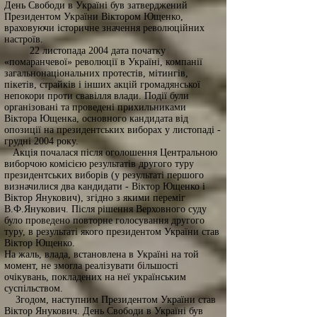
День Свободи в Україні був затверджений
Президентом України Віктором Ющенко,
враховуючи історичне значення революційних
настроїв.
22 листопада 2004 дата початку
«помаранчевої» революції в Україні, компанії
загальнонаціональних протестів, мітингів,
пікетів, страйків і інших акцій громадянської
непокори проти свавілля влади. Події були
організовані та проведені прихильниками
Віктора Ющенка, основного кандидата від
опозиції на президентських виборах у листопаді -
грудні 2004 року.
Акція почалася після оголошення Центральною
виборчою комісією результатів другого туру
президентських виборів (у результаті першого
визначилися два кандидати - Віктор Ющенко і
Віктор Янукович), згідно з якими переміг
В.Ф.Янукович. Після рішення Верховного суду
було проведено повторне голосування другого
туру, в результаті якого президентом України став
Віктор Ющенко.
На жаль, влада, встановлена в Україні на той
момент, не змогла реалізувати більшості
очікувань, покладених на неї українським
суспільством.
Згодом, наступним Президентом України став
Віктор Янукович. День Свободи в Україні був