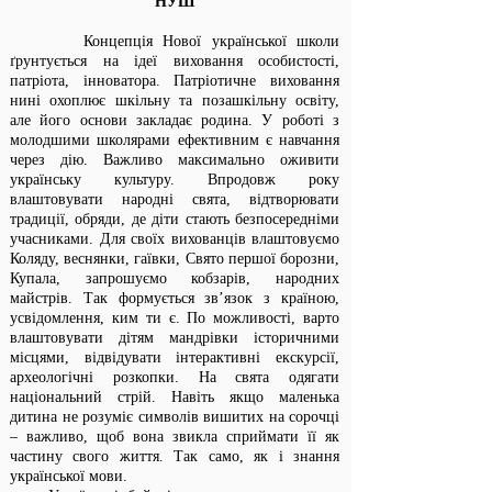
НУШ
Концепція Нової української школи
ґрунтується на ідеї виховання особистості,
патріота, інноватора. Патріотичне виховання
нині охоплює шкільну та позашкільну освіту,
але його основи закладає родина. У роботі з
молодшими школярами ефективним є навчання
через дію. Важливо максимально оживити
українську культуру. Впродовж року
влаштовувати народні свята, відтворювати
традиції, обряди, де діти стають безпосередніми
учасниками. Для своїх вихованців влаштовуємо
Коляду, веснянки, гаївки, Свято першої борозни,
Купала, запрошуємо кобзарів, народних
майстрів. Так формується зв’язок з країною,
усвідомлення, ким ти є. По можливості, варто
влаштовувати дітям мандрівки історичними
місцями, відвідувати інтерактивні екскурсії,
археологічні розкопки. На свята одягати
національний стрій. Навіть якщо маленька
дитина не розуміє символів вишитих на сорочці
– важливо, щоб вона звикла сприймати її як
частину свого життя. Так само, як і знання
української мови.