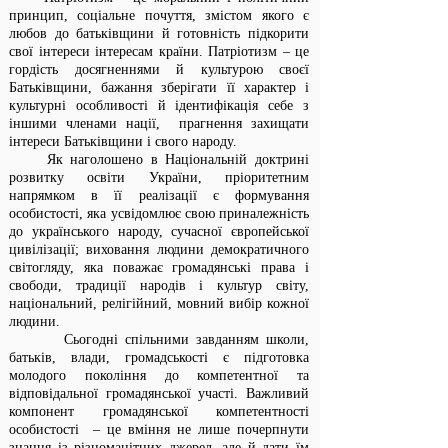
принцип, соціальне почуття, змістом якого є
любов до батьківщини й готовність підкорити
свої інтереси інтересам країни. Патріотизм – це
гордість досягненнями й культурою своєї
Батьківщини, бажання зберігати її характер і
культурні особливості й ідентифікація себе з
іншими членами нації, прагнення захищати
інтереси Батьківщини і свого народу.
Як наголошено в Національній доктрині
розвитку освіти України, пріоритетним
напрямком в її реалізації є формування
особистості, яка усвідомлює свою приналежність
до українського народу, сучасної європейської
цивілізації; виховання людини демократичного
світогляду, яка поважає громадянські права і
свободи, традиції народів і культур світу,
національний, релігійний, мовний вибір кожної
людини.
Сьогодні спільними завданням школи,
батьків, влади, громадськості є підготовка
молодого покоління до компетентної та
відповідальної громадянської участі. Важливий
компонент громадянської компетентності
особистості – це вміння не лише почерпнути
знання із різноманітних джерел, але й дати їм