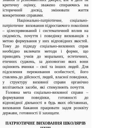
критичну оцінку, зважено спираючись на
історичний досвід, змінювати життя
конкретними справами.
Національно-патріотичне, соціально-
патріотичне виховання підростаючого покоління
– цілеспрямований і систематичний вплив на
свідомість, почуття і поведінку вихованців з
метою формування у них відповідних якостей.
Тому до підходу соціально-виховних справ
необхідно включати методи і форми, що
приводять учнів до моральних, естетичних,
етичних суджень, за допомогою яких вони
оцінюють вчинки – свої та інших людей. Для
підсилення переживання особистості, його
ставлень до дійсності, людей, власної поведінки,
у структуру виховної справи органічно
вплітаються засоби, які стимулюють почуття.
Головна мета соціально-виховної справи –
формування поведінки, готовності до
відповідної діяльності в будь яких обставинах,
виховання бажання працювати задля розквіту
держави, готовності її захищати.
ПАТРІОТИЧНЕ ВИХОВАННЯ ШКОЛЯРІВ