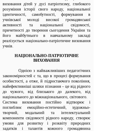
виховання дітей у дусі патріотизму, глибокого
розуміння історії свого народу, національної
ідентичності, самобутності, формування в
учнівської молоді високої громадянської
активності та національної свідомості,
причетності до творення сьогодення України та
його майбутнього в навчальному закладі
реалізується національно-патріотичне виховання
учнів.
НАЦІОНАЛЬНО-ПАТРІОТИЧНЕ
ВИХОВАННЯ
Однією з найважливіших педагогічних
закономірностей є та, що в процесі формування
особистості, а отже, й підростаючого покоління,
найефективніші шляхи пізнання – це від рідного
до чужого, від близького до далекого, від
національного до міжнаціонального, світового.
Система виховання постійно відтворює і
поглиблює емоційно-естетичний, художньо-
творчий, модальний та інтелектуальний
компоненти свідомості рідного народу, створює
умови для розвитку і розквіту природних
задатків і талантів кожного громадянина