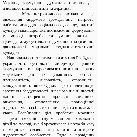
України, формування духовного потенціалу –
найвищої цінності нації та держави.
Мета патріотичного виховання – це
виховання свідомого громадянина, патріота,
набуття молоддю соціального досвіду, високої
культури міжнаціональних взаємин, формування
у молоді потреби та уміння жити в
громадському суспільстві, духовності та фізичної
досконалості, моральної, художньо-естетичної
культури.
Національно-патріотичне виховання.Розбудова
українського суспільства детермінує процеси
формування в підростаючого покоління таких
моральних рис, як гуманність, чесність,
працьовитість, діловитість, старанність,
конкурентність тощо. Однак, через тенденцію до
зростання бездуховності, нівелювання цінностей
життя, загострення проблем сімейного
виховання, становленню повноцінної
підростаючої особистості не надається належна
увага. Розв’язання цієї проблеми можливе
завдяки створенню гнучкої системи виховання
дітей та молоді, яка б ураховувала і потреби часу
і, водночас, задовольняла запити та інтереси
підростаючої особистості. Одне з провідних