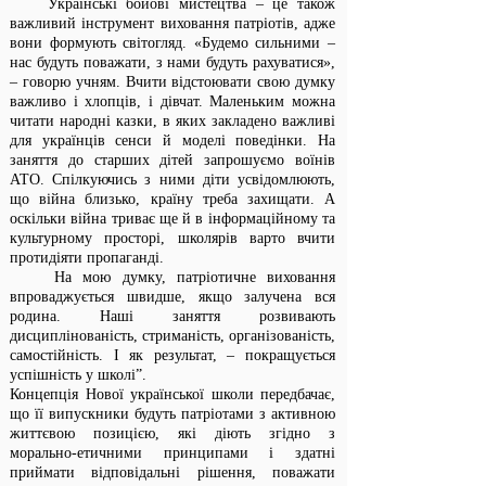
Українські бойові мистецтва – це також
важливий інструмент виховання патріотів, адже
вони формують світогляд. «Будемо сильними –
нас будуть поважати, з нами будуть рахуватися»,
– говорю учням. Вчити відстоювати свою думку
важливо і хлопців, і дівчат. Маленьким можна
читати народні казки, в яких закладено важливі
для українців сенси й моделі поведінки. На
заняття до старших дітей запрошуємо воїнів
АТО. Спілкуючись з ними діти усвідомлюють,
що війна близько, країну треба захищати. А
оскільки війна триває ще й в інформаційному та
культурному просторі, школярів варто вчити
протидіяти пропаганді.
На мою думку, патріотичне виховання
впроваджується швидше, якщо залучена вся
родина. Наші заняття розвивають
дисциплінованість, стриманість, організованість,
самостійність. І як результат, – покращується
успішність у школі”.
Концепція Нової української школи передбачає,
що її випускники будуть патріотами з активною
життєвою позицією, які діють згідно з
морально-етичними принципами і здатні
приймати відповідальні рішення, поважати