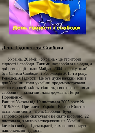
День Гідності та Свободи
Україна, 2014-й: «Україна - це територія
гідності і свободи. Такими нас зробила не одна, а
дві революції - наш Майдан 2004-го року, який
був Святом Свободи, і Революція 2013-го року,
Революція Гідності. Це був дуже важкий іспит
для України, коли українці продемонстрували
свою європейськість, гідність, своє прагнення до
свободи», - зазначив глава держави, Петро
Порошенко.
Раніше Указом від 19 листопада 2005 року №
1619/2005, Президент України Віктор Ющенко
встановив свято - День Свободи. Було
запропоновано святкувати це свято щорічно, 22
листопада, з метою затвердження в Україні
ідеалів свободи і демократії, виховання почуттів
національної гідності.