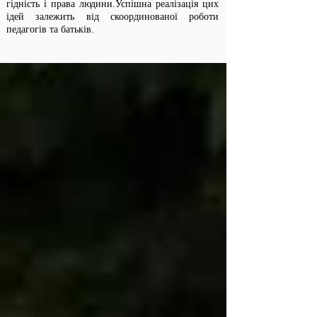
гідність і права людини.Успішна реалізація цих
ідей залежить від скоординованої роботи
педагогів та батьків.