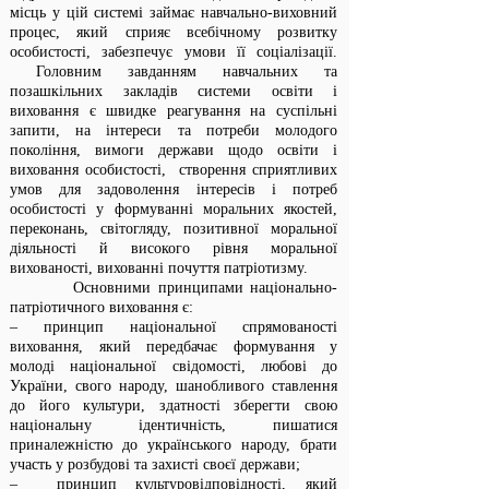
місць у цій системі займає навчально-виховний
процес, який сприяє всебічному розвитку
особистості, забезпечує умови її соціалізації.
Головним завданням навчальних та
позашкільних закладів системи освіти і
виховання є швидке реагування на суспільні
запити, на інтереси та потреби молодого
покоління, вимоги держави щодо освіти і
виховання особистості, створення сприятливих
умов для задоволення інтересів і потреб
особистості у формуванні моральних якостей,
переконань, світогляду, позитивної моральної
діяльності й високого рівня моральної
вихованості, вихованні почуття патріотизму.
Основними принципами національно-
патріотичного виховання є:
– принцип національної спрямованості
виховання, який передбачає формування у
молоді національної свідомості, любові до
України, свого народу, шанобливого ставлення
до його культури, здатності зберегти свою
національну ідентичність, пишатися
приналежністю до українського народу, брати
участь у розбудові та захисті своєї держави;
– принцип культуровідповідності, який