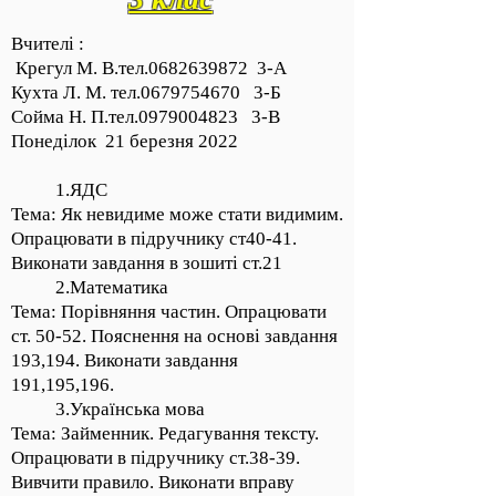
Вчителі :
Крегул М. В.тел.0682639872 3-А
Кухта Л. М. тел.0679754670 3-Б
Сойма Н. П.тел.0979004823 3-В
Понеділок 21 березня 2022
1.ЯДС
Тема: Як невидиме може стати видимим.
Опрацювати в підручнику ст40-41.
Виконати завдання в зошиті ст.21
2.Математика
Тема: Порівняння частин. Опрацювати
ст. 50-52. Пояснення на основі завдання
193,194. Виконати завдання
191,195,196.
3.Українська мова
Тема: Займенник. Редагування тексту.
Опрацювати в підручнику ст.38-39.
Вивчити правило. Виконати вправу