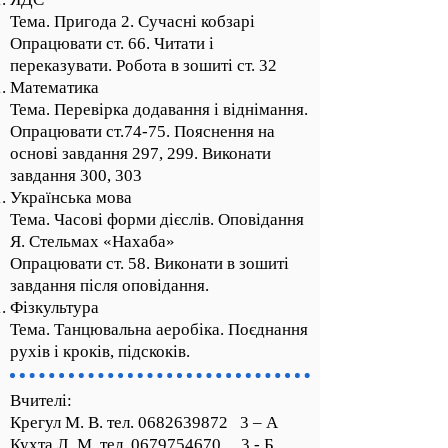
Тема. Пригода 2. Сучасні кобзарі
Опрацювати ст. 66. Читати і
переказувати. Робота в зошиті ст. 32
Математика
Тема. Перевірка додавання і віднімання.
Опрацювати ст.74-75. Пояснення на
основі завдання 297, 299. Виконати
завдання 300, 303
Українська мова
Тема. Часові форми дієслів. Оповідання
Я. Стельмах «Нахаба»
Опрацювати ст. 58. Виконати в зошиті
завдання після оповідання.
Фізкультура
Тема. Танцювальна аеробіка. Поєднання
рухів і кроків, підскоків.
Вчителі:
Крегул М. В. тел.
0682639872
3 – А
Кухта Л. М. тел.
0679754670
3 - Б