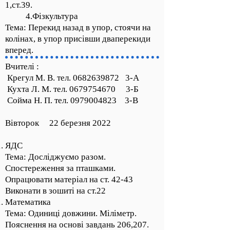
1,ст.39.
4.Фізкультура
Тема: Перекид назад в упор, стоячи на
колінах, в упор присівши дваперекиди
вперед.
Вчителі :
Крегул М. В. тел.
0682639872
3-А
Кухта Л. М. тел.
0679754670
3-Б
Сойма Н. П. тел.
0979004823
3-В
Вівторок 22 березня 2022
ЯДС
Тема: Досліджуємо разом.
Спостереження за пташками.
Опрацювати матеріал на ст. 42-43
Виконати в зошиті на ст.22
Математика
Тема: Одиниці довжини. Міліметр.
Пояснення на основі завдань 206,207.