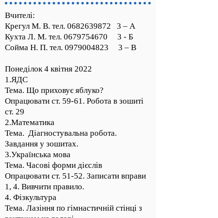
Вчителі:
Крегул М. В. тел.
0682639872
3 – А
Кухта Л. М. тел.
0679754670
3 - Б
Сойма Н. П. тел.
0979004823
3 – В
Понеділок 4 квітня 2022
1.ЯДС
Тема. Що приховує яблуко?
Опрацювати ст. 59-61. Робота в зошиті
ст. 29
2.Математика
Тема. Діагностувальна робота.
Завдання у зошитах.
3.Українська мова
Тема. Часові форми дієслів
Опрацювати ст. 51-52. Записати вправи
1, 4. Вивчити правило.
4. Фізкультура
Тема. Лазіння по гімнастичній стінці з