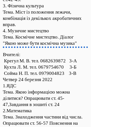
3. Фізична культура
Тема. Міст із положення лежачи,
комбінація із декількох акробатичних
вправ.
4. Музичне мистецтво
Тема. Космічне мистецтво. Діалог
"Якою може бути космічна музика"
Вчителі:
Крегул М. В. тел.
0682639872
3-А
Кухта Л. М. тел.
0679754670
3-Б
Сойма Н. П. тел.
0979004823
3-В
Четвер 24 березня 2022
1.ЯДС
Тема. Якою інформацією можна
ділитися? Опрацювати ст. 45-
47,Завдання в зошиті ст. 24
2.Математика
Тема. Знаходження частини від числа.
Опрацювати ст. 56-57 Пояснення на