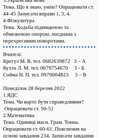
3.Українська мова
Тема. Що я знаю, умію? Опрацювати ст.
44-45 Записати вправи 1, 3, 4.
4.Фізкультура
Тема. Ходьба підвищеною та
обмеженою опорою, поєднана з
перехресними поворотами.
Вчителі:
Крегул М. В. тел.
0682639872
3 – А
Кухта Л. М. тел.
0679754670
3 - Б
Сойма Н. П. тел.
0979004823
3 – В
Понеділок 28 березня 2022
1.ЯДС
Тема. Чи варто бути справедливим?
Опрацювати ст. 50-51
2.Математика
Тема. Одиниці маси. Грам. Тонна.
Опрацювати ст. 60-61. Пояснення на
основі завдання 234. Записати завдання