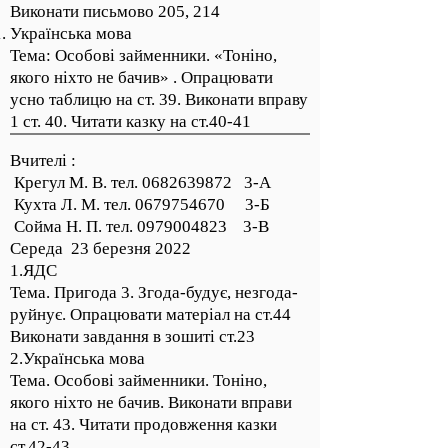
Виконати письмово 205, 214
Українська мова
Тема: Особові займенники. «Тоніно,
якого ніхто не бачив» . Опрацювати
усно таблицю на ст. 39. Виконати вправу
1 ст. 40. Читати казку на ст.40-41
Вчителі :
Крегул М. В. тел.
0682639872
3-А
Кухта Л. М. тел.
0679754670
3-Б
Сойма Н. П. тел.
0979004823
3-В
Середа 23 березня 2022
1.ЯДС
Тема. Пригода 3. Згода-будує, незгода-
руйнує. Опрацювати матеріал на ст.44
Виконати завдання в зошиті ст.23
2.Українська мова
Тема. Особові займенники. Тоніно,
якого ніхто не бачив. Виконати вправи
на ст. 43. Читати продовження казки
ст.42-43.