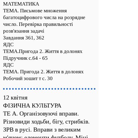
МАТЕМАТИКА
ТЕМА. Письмове множення
багатоцифрового числа на розрядне
число. Перевірка правильності
розв'язання задачі
Завдання 361, 362
ЯДС
ТЕМА.Пригода 2. Життя в долонях
Підручник с.64 - 65
ЯДС
ТЕМА. Пригода 2. Життя в долонях
Робочий зошит т с. 30
12 квітня
ФІЗИЧНА КУЛЬТУРА
ТЕ А. Організовуючі вправи.
Різновиди ходьби, бігу, стрибків.
ЗРВ в русі. Вправи з великим
м'ячем: елементи футболу. Міні -