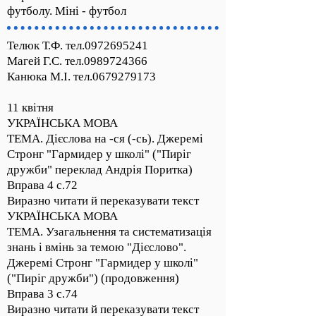
футболу. Міні - футбол
Телюк Т.Ф. тел.0972695241
Магей Г.С. тел.0989724366
Канюка М.І. тел.0679279173
11 квітня
УКРАЇНСЬКА МОВА
ТЕМА. Дієслова на -ся (-сь). Джеремі
Стронг "Гармидер у школі" ("Пиріг
дружби" переклад Андрія Поритка)
Вправа 4 с.72
Виразно читати й переказувати текст
УКРАЇНСЬКА МОВА
ТЕМА. Узагальнення та систематизація
знань і вмінь за темою "Дієслово".
Джеремі Стронг "Гармидер у школі"
("Пиріг дружби") (продовження)
Вправа 3 с.74
Виразно читати й переказувати текст