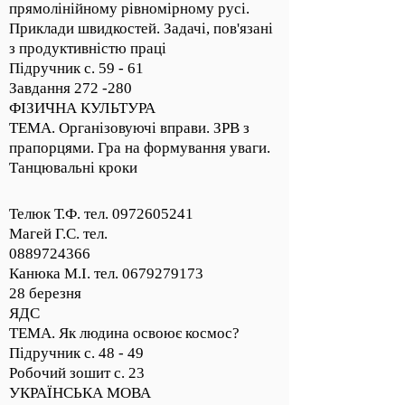
прямолінійному рівномірному русі.
Приклади швидкостей. Задачі, пов'язані
з продуктивністю праці
Підручник с. 59 - 61
Завдання 272 -280
ФІЗИЧНА КУЛЬТУРА
ТЕМА. Організовуючі вправи. ЗРВ з
прапорцями. Гра на формування уваги.
Танцювальні кроки
Телюк Т.Ф. тел.
0972605241
Магей Г.С. тел.
0889724366
Канюка М.І. тел. 0679279173
28 березня
ЯДС
ТЕМА. Як людина освоює космос?
Підручник с. 48 - 49
Робочий зошит с. 23
УКРАЇНСЬКА МОВА