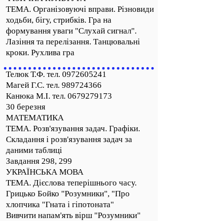
ТЕМА. Організовуючі вправи. Різновиди
ходьби, бігу, стрибків. Гра на
формування уваги "Слухай сигнал".
Лазіння та перелізання. Танцювальні
кроки. Рухлива гра
Телюк Т.Ф. тел.
0972605241
Магей Г.С. тел. 989724366
Канюка М.І. тел. 0679279173
30 березня
МАТЕМАТИКА
ТЕМА. Розв'язування задач. Графіки.
Складання і розв'язування задач за
даними таблиці
Завдання 298, 299
УКРАЇНСЬКА МОВА
ТЕМА. Дієслова теперішнього часу.
Грицько Бойко "Розумники", "Про
хлопчика "Гната і гіпотоната"
Вивчити напам'ять вірш "Розумники"