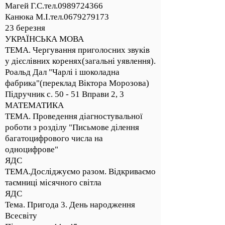
Магей Г.С.тел.0989724366
Канюка М.І.тел.0679279173
23 березня
УКРАЇНСЬКА МОВА
ТЕМА. Чергування приголосних звуків
у дієслівних коренях(загальні уявлення).
Роальд Дал "Чарлі і шоколадна
фабрика"(переклад Віктора Морозова)
Підручник с. 50 - 51 Вправи 2, 3
МАТЕМАТИКА
ТЕМА. Проведення діагностувальної
роботи з розділу "Письмове ділення
багатоцифрового числа на
одноцифрове"
ЯДС
ТЕМА.Досліджуємо разом. Відкриваємо
таємниці місячного світла
ЯДС
Тема. Пригода 3. День народження
Всесвіту