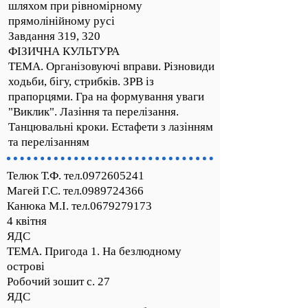
шляхом при рівномірному
прямолінійному русі
Завдання 319, 320
ФІЗИЧНА КУЛЬТУРА
ТЕМА. Організовуючі вправи. Різновиди
ходьби, бігу, стрибків. ЗРВ із
прапорцями. Гра на формування уваги
"Виклик". Лазіння та перелізання.
Танцювальні кроки. Естафети з лазінням
та перелізанням
Телюк Т.Ф. тел.0972605241
Магей Г.С. тел.0989724366
Канюка М.І. тел.0679279173
4 квітня
ЯДС
ТЕМА. Пригода 1. На безлюдному
острові
Робочий зошит с. 27
ЯДС