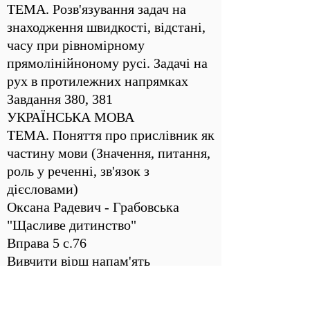
ТЕМА. Розв'язування задач на
знаходження швидкості, відстані,
часу при рівномірному
прямолінійноному русі. Задачі на
рух в протилежних напрямках
Завдання 380, 381
УКРАЇНСЬКА МОВА
ТЕМА. Поняття про прислівник як
частину мови (Значення, питання,
роль у реченні, зв'язок з
дієсловами)
Оксана Радевич - Грабовська
"Щасливе дитинство"
Вправа 5 с.76
Вивчити вірш напам'ять
ЯДС
ТЕМА. Навіщо нам ліси?