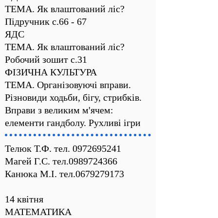
ТЕМА. Як влаштований ліс?
Підручник с.66 - 67
ЯДС
ТЕМА. Як влаштований ліс?
Робочий зошит с.31
ФІЗИЧНА КУЛЬТУРА
ТЕМА. Організовуючі вправи.
Різновиди ходьби, бігу, стрибків.
Вправи з великим м'ячем:
елементи гандболу. Рухливі ігри
Телюк Т.Ф. тел.
0972695241
Магей Г.С. тел.0989724366
Канюка М.І. тел.0679279173
14 квітня
МАТЕМАТИКА