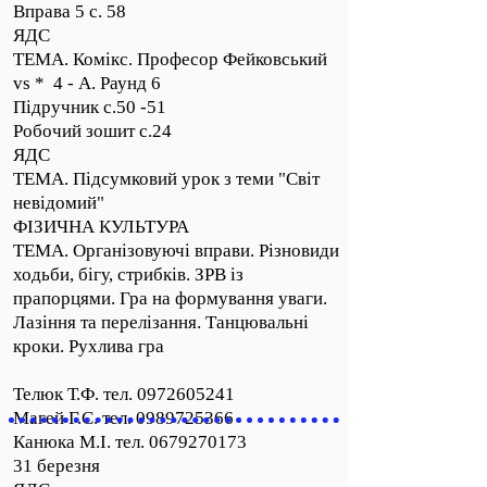
Вправа 5 с. 58
ЯДС
ТЕМА. Комікс. Професор Фейковський
vs * 4 - А. Раунд 6
Підручник с.50 -51
Робочий зошит с.24
ЯДС
ТЕМА. Підсумковий урок з теми "Світ
невідомий"
ФІЗИЧНА КУЛЬТУРА
ТЕМА. Організовуючі вправи. Різновиди
ходьби, бігу, стрибків. ЗРВ із
прапорцями. Гра на формування уваги.
Лазіння та перелізання. Танцювальні
кроки. Рухлива гра
Телюк Т.Ф. тел.
0972605241
Магей Г.С. тел. 0989725366
Канюка М.І. тел. 0679270173
31 березня