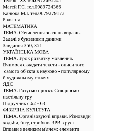
Телюк Т.Ф. тел.0972695241
Магей Г.С. тел.0989724366
Канюка М.І. тел.0679279173
8 квітня
МАТЕМАТИКА
ТЕМА. Обчислення значень виразів.
Задачі з буквеними даними
Завдання 350, 351
УКРАЇНСЬКА МОВА
ТЕМА. Урок розвитку мовлення.
Вчимося складати тексти - описи того
самого об'єкта в науково - популярному
й художньому стилях
ЯДС
ТЕМА. Готуємо проєкт. Створюємо
настільну гру
Підручник с.62 - 63
ФІЗИЧНА КУЛЬТУРА
ТЕМА. Організовуючі вправи. Різновиди
ходьби, бігу, стрибків. ЗРВ в русі.
Вправи з великим м'ячем: елементи