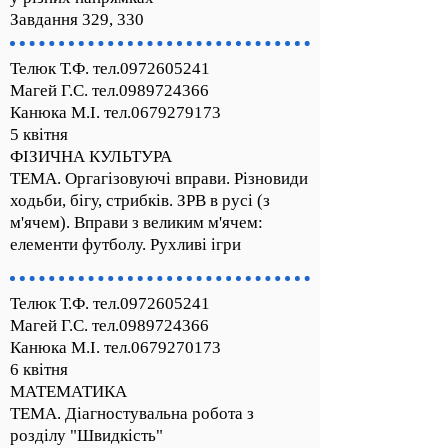
Завдання 329, 330
Телюк Т.Ф. тел.0972605241
Магей Г.С. тел.0989724366
Канюка М.І. тел.0679279173
5 квітня
ФІЗИЧНА КУЛЬТУРА
ТЕМА. Оргагізовуючі вправи. Різновиди
ходьби, бігу, стрибків. ЗРВ в русі (з
м'ячем). Вправи з великим м'ячем:
елементи футболу. Рухливі ігри
Телюк Т.Ф. тел.0972605241
Магей Г.С. тел.0989724366
Канюка М.І. тел.0679270173
6 квітня
МАТЕМАТИКА
ТЕМА. Діагностувальна робота з
розділу "Швидкість"