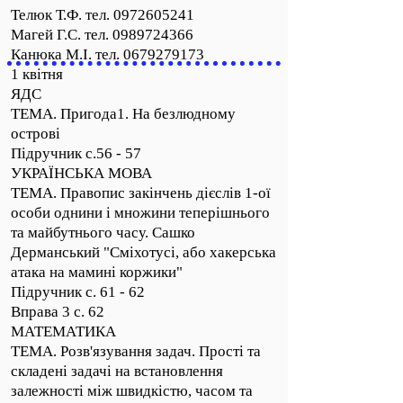
Телюк Т.Ф. тел.
0972605241
Магей Г.С. тел. 0989724366
Канюка М.І. тел. 0679279173
1 квітня
ЯДС
ТЕМА. Пригода1. На безлюдному
острові
Підручник с.56 - 57
УКРАЇНСЬКА МОВА
ТЕМА. Правопис закінчень дієслів 1-ої
особи однини і множини теперішнього
та майбутнього часу. Сашко
Дерманський "Сміхотусі, або хакерська
атака на мамині коржики"
Підручник с. 61 - 62
Вправа 3 с. 62
МАТЕМАТИКА
ТЕМА. Розв'язування задач. Прості та
складені задачі на встановлення
залежності між швидкістю, часом та