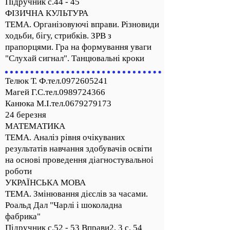
Підручник с.44 - 45
ФІЗИЧНА КУЛЬТУРА
ТЕМА. Організовуючі вправи. Різновиди
ходьби, бігу, стрибків. ЗРВ з
прапорцями. Гра на формування уваги
"Слухай сигнал". Танцювальні кроки
Телюк Т. Ф.тел.0972605241
Магей Г.С.тел.0989724366
Канюка М.І.тел.0679279173
24 березня
МАТЕМАТИКА
ТЕМА. Аналіз рівня очікуваних
результатів навчання здобувачів освіти
на основі проведення діагностувальноі
роботи
УКРАЇНСЬКА МОВА
ТЕМА. Змінювання дієслів за часами.
Роальд Дал "Чарлі і шоколадна
фабрика"
Підручник с.52 - 53 Вправи2, 3 с. 54