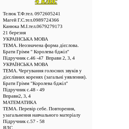
4 клас
Телюк Т.Ф.тел.
0972605241
Магей Г.С.тел.0989724366
Канюка М.І.тел.0679279173
21 березня
УКРАІНСЬКА МОВА
ТЕМА. Неозначена форма дієслова.
Брати Грімм " Королева бджіл"
Підручник с.46 -47 Вправи 2, 3, 4
УКРАЇНСЬКА МОВА
ТЕМА. Чергування голосних звуків у
дієслівних коренях (загальні уявлення).
Брати Грімм "Королева бджіл"
Підручник с.48 - 49
Вправи2, 3, 4
МАТЕМАТИКА
ТЕМА. Перевір себе. Повторення,
узагальнення навчального матеріалу
Підручник с.57 - 58
ЯДС