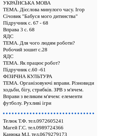
УКРАЇНСЬКА МОВА
ТЕМА. Дієслова минулого часу. Ігор
Січовик "Бабуся мого дитинства"
Підручник с. 67 - 68
Вправа 3 с. 68
ЯДС
ТЕМА. Для чого людям роботи?
Робочий зошит с.28
ЯДС
ТЕМА. Як працює робот?
Підручник с.60 -61
ФІЗИЧНА КУЛЬТУРА
ТЕМА. Організовуючі вправи. Різновиди
ходьби, бігу, стрибків. ЗРВ з м'ячем.
Вправи з великим м'ячем: елементи
футболу. Рухливі ігри
Телюк Т.Ф. тел.0972605241
Магей Г.С. тел.0989724366
Канюка М.І. тел.0679279173