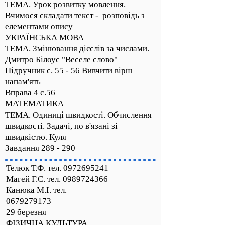
ТЕМА. Урок розвитку мовлення.
Вчимося складати текст - розповідь з
елементами опису
УКРАЇНСЬКА МОВА
ТЕМА. Змінювання дієслів за числами.
Дмитро Білоус "Веселе слово"
Підручник с. 55 - 56 Вивчити вірш
напам'ять
Вправа 4 с.56
МАТЕМАТИКА
ТЕМА. Одиниці швидкості. Обчислення
швидкості. Задачі, по в'язані зі
швидкістю. Куля
Завдання 289 - 290
Телюк Т.Ф. тел.
0972695241
Магей Г.С. тел. 0989724366
Канюка М.І. тел.
0679279173
29 березня
ФІЗИЧНА КУЛЬТУРА