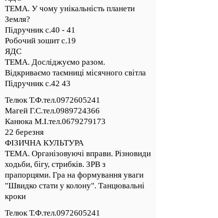
ТЕМА. У чому унікальність планети
Земля?
Підручник с.40 - 41
Робочий зошит с.19
ЯДС
ТЕМА. Досліджуємо разом.
Відкриваємо таємниці місячного світла
Підручник с.42 43
Телюк Т.Ф.тел.0972605241
Магей Г.С.тел.0989724366
Канюка М.І.тел.0679279173
22 березня
ФІЗИЧНА КУЛЬТУРА
ТЕМА. Організовуючі вправи. Різновиди
ходьби, бігу, стрибків. ЗРВ з
прапорцями. Гра на формування уваги
"Швидко стати у колону". Танцювальні
кроки
Телюк Т.Ф.тел.0972605241