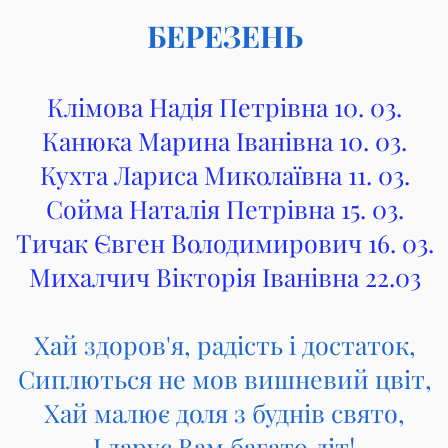
БЕРЕЗЕНЬ
Клімова Надія Петрівна 10. 03.
Канюка Марина Іванівна 10. 03.
Кухта Лариса Миколаївна 11. 03.
Сойма Наталія Петрівна 15. 03.
Тичак Євген Володимирович 16. 03.
Михалчич Вікторія Іванівна 22.03
Хай здоров'я, радість і достаток,
Сиплються не мов вишневий цвіт,
Хай малює доля з буднів свято,
І дарує Вам багато літ!