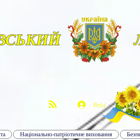
ВСЬКИЙ
Вхід
та
Національно-патріотичне виховання
Безпе