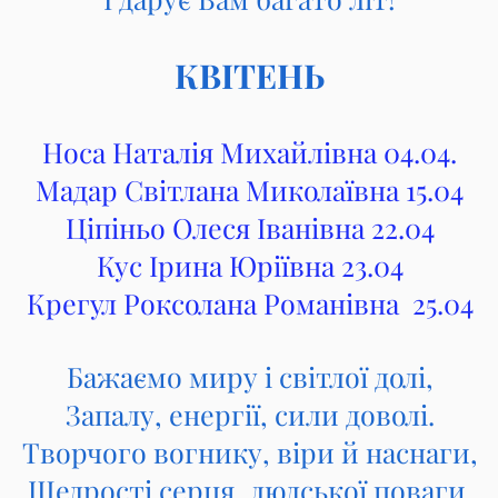
КВІТЕНЬ
Носа Наталія Михайлівна 04.04.
Мадар Світлана Миколаївна 15.04
Ціпіньо Олеся Іванівна 22.04
Кус Ірина Юріївна 23.04
Крегул Роксолана Романівна 25.04
Бажаємо миру і світлої долі,
Запалу, енергії, сили доволі.
Творчого вогнику, віри й наснаги,
Щедрості серця, людської поваги.