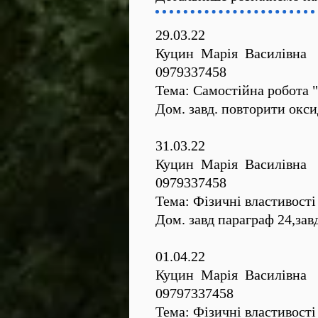
29.03.22
Куцин Марія Василівна
0979337458
Тема: Самостійна робота "
Дом. завд. повторити окси
31.03.22
Куцин Марія Василівна
0979337458
Тема: Фізичні властивості
Дом. завд параграф 24,зав
01.04.22
Куцин Марія Василівна
09797337458
Тема: Фізичні властивості