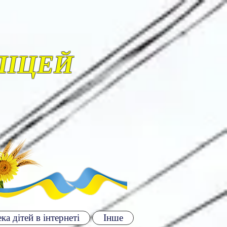
ЛІЦЕЙ
ка дітей в інтернеті
Інше