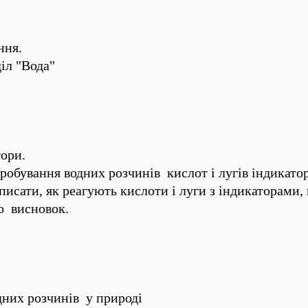
ння.
іл "Вода"
тори.
робування водних розчинів кислот і лугів індикато
писати, як реагують кислоти і луги з індикаторами, 
о висновок.
дних розчинів у природі