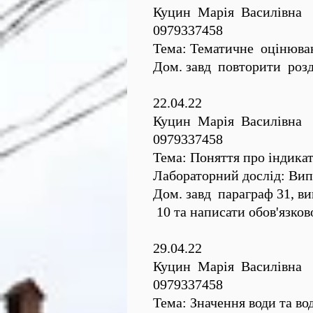
Куцин Марія Василівна
0979337458
Тема: Тематичне оцінюва
Дом. завд повторити розд
22.04.22
Куцин Марія Василівна
0979337458
Тема: Поняття про індика
Лабораторний дослід: Вип
Дом. завд параграф 31, ви
10 та написати обов'язков
29.04.22
Куцин Марія Василівна
0979337458
Тема: Значення води та во