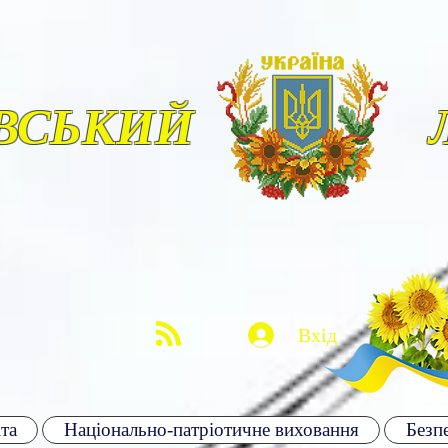
ВСЬКИЙ
Вхід
та
Національно-патріотичне виховання
Безпе