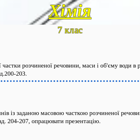
Хімія
7 клас
частки розчиненої речовини, маси і об'єму води в р
д.200-203.
нів із заданою масовою часткою розчиненої речови
вд. 204-207, опрацювати презентацію.