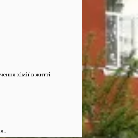
чення хімії в житті
я..