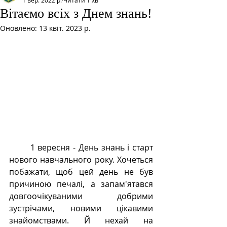
1 вер. 2022 р.
Читати 1 хв
Вітаємо всіх з Днем знань!
Оновлено:
13 квіт. 2023 р.
	1 вересня - День знань і старт 
нового навчального року. Хочеться 
побажати, щоб цей день не був 
причиною печалі, а запам'ятався 
довгоочікуваними добрими 
зустрічами, новими цікавими 
знайомствами. Й нехай на 