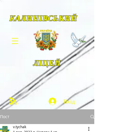
КАЛИНІВСЬКИЙ
ЛІЦЕЙ
Вхід
Пост
v.tychak