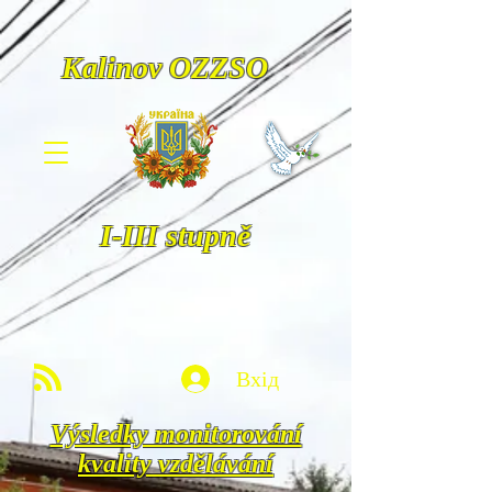
Kalinov OZZSO
I-III stupně​
Вхід
Výsledky monitorování
kvality vzdělávání