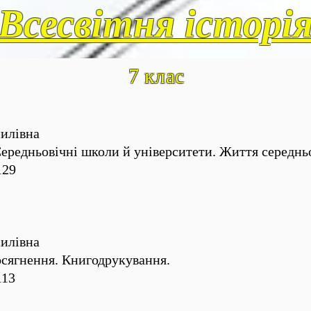
Всесвітня історі
7 клас
илівна
ередньовічні школи й університети. Життя середньо
129
илівна
досягнення. Книгодрукування.
113