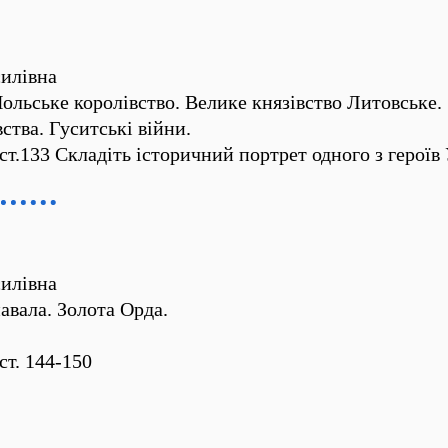
илівна
ольське королівство. Велике князівство Литовське.
ства. Гуситські війни.
т.133 Складіть історичний портрет одного з героїв
илівна
авала. Золота Орда.
т. 144-150