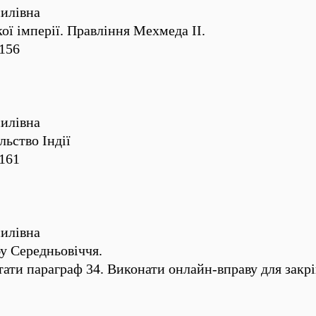
илівна
ї імперії. Правління Мехмеда ІІ.
 156
илівна
льство Індії
 161
илівна
бу Середньовіччя.
ати параграф 34. Виконати онлайн-вправу для закрі