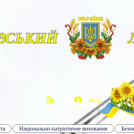
ВСЬКИЙ
Вхід
та
Національно-патріотичне виховання
Безпе