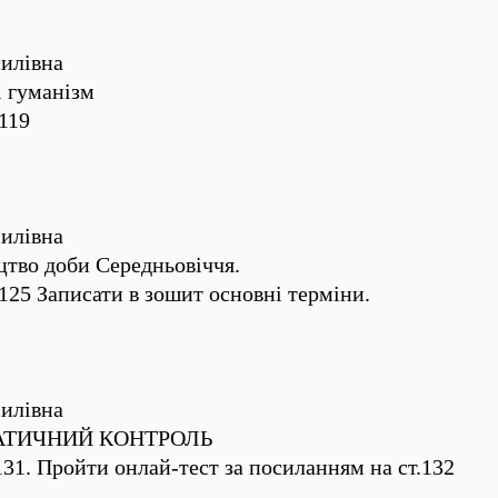
илівна
і гуманізм
119
илівна
цтво доби Середньовіччя.
125 Записати в зошит основні терміни.
илівна
ЕМАТИЧНИЙ КОНТРОЛЬ
31. Пройти онлай-тест за посиланням на ст.132