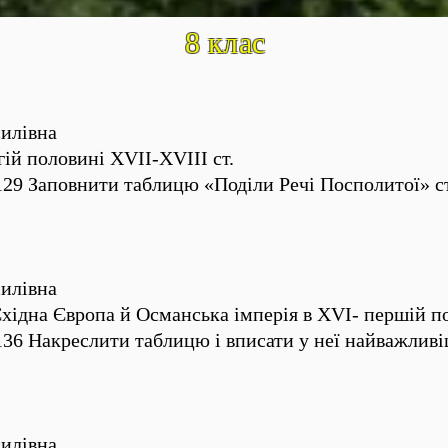
8 клас
илівна
гій половині XVII-XVIII ст.
29 Заповнити таблицю «Поділи Речі Посполитої» ст
илівна
хідна Європа й Османська імперія в XVI- першій по
36 Накреслити таблицю і вписати у неї найважливіш
илівна