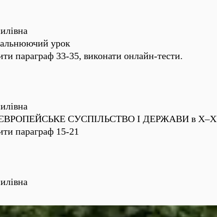
илівна
гальнюючий урок
ти параграф 33-35, виконати онлайн-тести.
илівна
 3.ЄВРОПЕЙСЬКЕ СУСПІЛЬСТВО І ДЕРЖАВИ в Х–XV
ити параграф 15-21
илівна