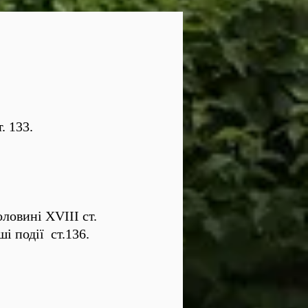
. 133.
ловині XVIII ст.
і події ст.136.