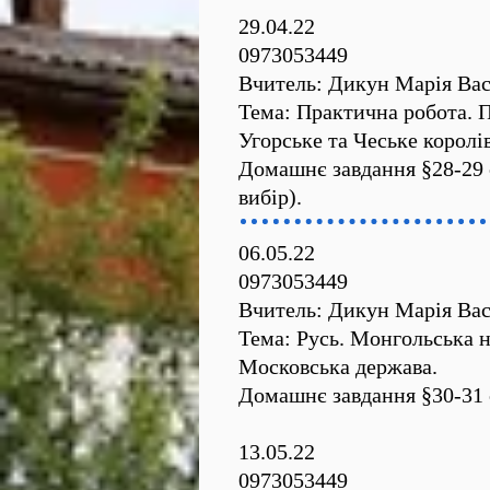
29.04.22
0973053449
Вчитель: Дикун Марія Вас
Тема: Практична робота. П
Угорське та Чеське королів
Домашнє завдання §28-29 с
вибір).
06.05.22
0973053449
Вчитель: Дикун Марія Вас
Тема: Русь. Монгольська н
Московська держава.
Домашнє завдання §30-31 с
13.05.22
0973053449