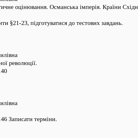
тичне оцінювання. Османська імперія. Країни Східн
и §21-23, підготуватися до тестових завдань.
илівна
ної революції.
140
илівна
146 Записати терміни.