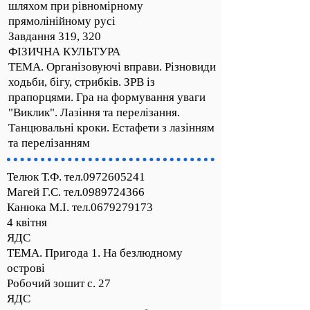
шляхом при рівномірному
прямолінійному русі
Завдання 319, 320
ФІЗИЧНА КУЛЬТУРА
ТЕМА. Організовуючі вправи. Різновиди
ходьби, бігу, стрибків. ЗРВ із
прапорцями. Гра на формування уваги
"Виклик". Лазіння та перелізання.
Танцювальні кроки. Естафети з лазінням
та перелізанням
Телюк Т.Ф. тел.0972605241
Магей Г.С. тел.0989724366
Канюка М.І. тел.0679279173
4 квітня
ЯДС
ТЕМА. Пригода 1. На безлюдному
острові
Робочий зошит с. 27
ЯДС