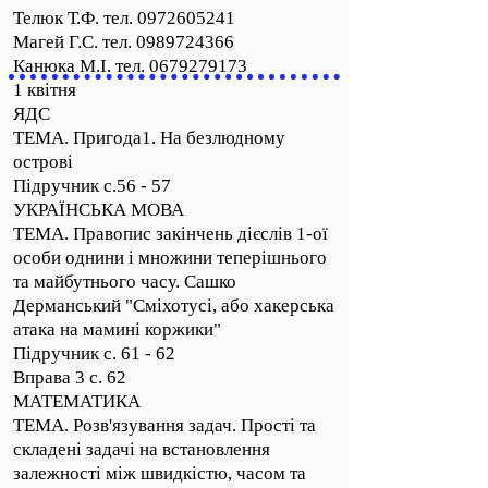
Телюк Т.Ф. тел.
0972605241
Магей Г.С. тел. 0989724366
Канюка М.І. тел. 0679279173
1 квітня
ЯДС
ТЕМА. Пригода1. На безлюдному
острові
Підручник с.56 - 57
УКРАЇНСЬКА МОВА
ТЕМА. Правопис закінчень дієслів 1-ої
особи однини і множини теперішнього
та майбутнього часу. Сашко
Дерманський "Сміхотусі, або хакерська
атака на мамині коржики"
Підручник с. 61 - 62
Вправа 3 с. 62
МАТЕМАТИКА
ТЕМА. Розв'язування задач. Прості та
складені задачі на встановлення
залежності між швидкістю, часом та