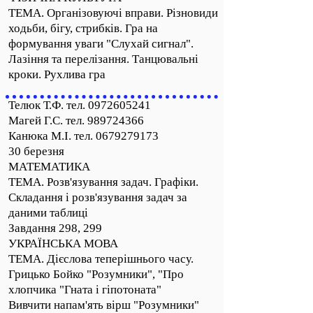
ТЕМА. Організовуючі вправи. Різновиди
ходьби, бігу, стрибків. Гра на
формування уваги "Слухай сигнал".
Лазіння та перелізання. Танцювальні
кроки. Рухлива гра
Телюк Т.Ф. тел.
0972605241
Магей Г.С. тел. 989724366
Канюка М.І. тел. 0679279173
30 березня
МАТЕМАТИКА
ТЕМА. Розв'язування задач. Графіки.
Складання і розв'язування задач за
даними таблиці
Завдання 298, 299
УКРАЇНСЬКА МОВА
ТЕМА. Дієслова теперішнього часу.
Грицько Бойко "Розумники", "Про
хлопчика "Гната і гіпотоната"
Вивчити напам'ять вірш "Розумники"