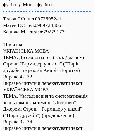
футболу. Міні - футбол
Телюк Т.Ф. тел.0972695241
Магей Г.С. тел.0989724366
Канюка М.І. тел.0679279173
11 квітня
УКРАЇНСЬКА МОВА
ТЕМА. Дієслова на -ся (-сь). Джеремі
Стронг "Гармидер у школі" ("Пиріг
дружби" переклад Андрія Поритка)
Вправа 4 с.72
Виразно читати й переказувати текст
УКРАЇНСЬКА МОВА
ТЕМА. Узагальнення та систематизація
знань і вмінь за темою "Дієслово".
Джеремі Стронг "Гармидер у школі"
("Пиріг дружби") (продовження)
Вправа 3 с.74
Виразно читати й переказувати текст