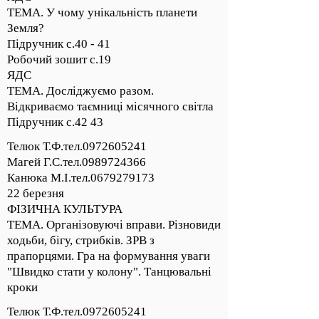
ТЕМА. У чому унікальність планети
Земля?
Підручник с.40 - 41
Робочий зошит с.19
ЯДС
ТЕМА. Досліджуємо разом.
Відкриваємо таємниці місячного світла
Підручник с.42 43
Телюк Т.Ф.тел.0972605241
Магей Г.С.тел.0989724366
Канюка М.І.тел.0679279173
22 березня
ФІЗИЧНА КУЛЬТУРА
ТЕМА. Організовуючі вправи. Різновиди
ходьби, бігу, стрибків. ЗРВ з
прапорцями. Гра на формування уваги
"Швидко стати у колону". Танцювальні
кроки
Телюк Т.Ф.тел.0972605241