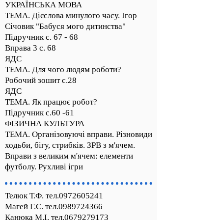
УКРАЇНСЬКА МОВА
ТЕМА. Дієслова минулого часу. Ігор
Січовик "Бабуся мого дитинства"
Підручник с. 67 - 68
Вправа 3 с. 68
ЯДС
ТЕМА. Для чого людям роботи?
Робочий зошит с.28
ЯДС
ТЕМА. Як працює робот?
Підручник с.60 -61
ФІЗИЧНА КУЛЬТУРА
ТЕМА. Організовуючі вправи. Різновиди
ходьби, бігу, стрибків. ЗРВ з м'ячем.
Вправи з великим м'ячем: елементи
футболу. Рухливі ігри
Телюк Т.Ф. тел.0972605241
Магей Г.С. тел.0989724366
Канюка М.І. тел.0679279173