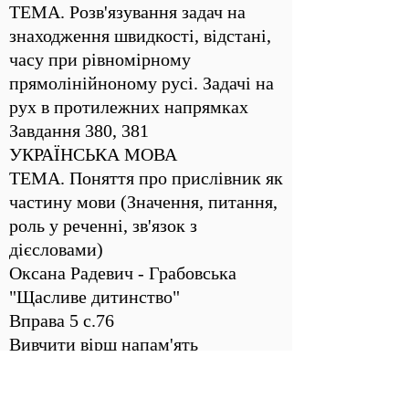
ТЕМА. Розв'язування задач на
знаходження швидкості, відстані,
часу при рівномірному
прямолінійноному русі. Задачі на
рух в протилежних напрямках
Завдання 380, 381
УКРАЇНСЬКА МОВА
ТЕМА. Поняття про прислівник як
частину мови (Значення, питання,
роль у реченні, зв'язок з
дієсловами)
Оксана Радевич - Грабовська
"Щасливе дитинство"
Вправа 5 с.76
Вивчити вірш напам'ять
ЯДС
ТЕМА. Навіщо нам ліси?