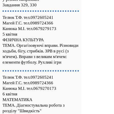
Завдання 329, 330
Телюк Т.Ф. тел.0972605241
Магей Г.С. тел.0989724366
Канюка М.І. тел.0679279173
5 квітня
ФІЗИЧНА КУЛЬТУРА
ТЕМА. Оргагізовуючі вправи. Різновиди
ходьби, бігу, стрибків. ЗРВ в русі (з
м'ячем). Вправи з великим м'ячем:
елементи футболу. Рухливі ігри
Телюк Т.Ф. тел.0972605241
Магей Г.С. тел.0989724366
Канюка М.І. тел.0679270173
6 квітня
МАТЕМАТИКА
ТЕМА. Діагностувальна робота з
розділу "Швидкість"