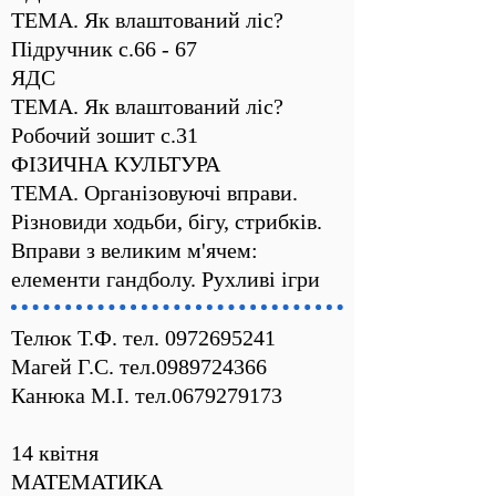
ТЕМА. Як влаштований ліс?
Підручник с.66 - 67
ЯДС
ТЕМА. Як влаштований ліс?
Робочий зошит с.31
ФІЗИЧНА КУЛЬТУРА
ТЕМА. Організовуючі вправи.
Різновиди ходьби, бігу, стрибків.
Вправи з великим м'ячем:
елементи гандболу. Рухливі ігри
Телюк Т.Ф. тел.
0972695241
Магей Г.С. тел.0989724366
Канюка М.І. тел.0679279173
14 квітня
МАТЕМАТИКА