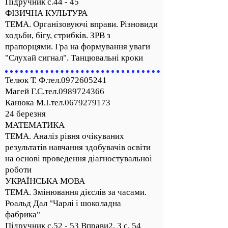
Підручник с.44 - 45
ФІЗИЧНА КУЛЬТУРА
ТЕМА. Організовуючі вправи. Різновиди
ходьби, бігу, стрибків. ЗРВ з
прапорцями. Гра на формування уваги
"Слухай сигнал". Танцювальні кроки
Телюк Т. Ф.тел.0972605241
Магей Г.С.тел.0989724366
Канюка М.І.тел.0679279173
24 березня
МАТЕМАТИКА
ТЕМА. Аналіз рівня очікуваних
результатів навчання здобувачів освіти
на основі проведення діагностувальноі
роботи
УКРАЇНСЬКА МОВА
ТЕМА. Змінювання дієслів за часами.
Роальд Дал "Чарлі і шоколадна
фабрика"
Підручник с.52 - 53 Вправи2, 3 с. 54