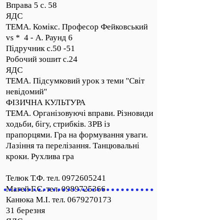
Вправа 5 с. 58
ЯДС
ТЕМА. Комікс. Професор Фейковський
vs * 4 - А. Раунд 6
Підручник с.50 -51
Робочий зошит с.24
ЯДС
ТЕМА. Підсумковий урок з теми "Світ
невідомий"
ФІЗИЧНА КУЛЬТУРА
ТЕМА. Організовуючі вправи. Різновиди
ходьби, бігу, стрибків. ЗРВ із
прапорцями. Гра на формування уваги.
Лазіння та перелізання. Танцювальні
кроки. Рухлива гра
Телюк Т.Ф. тел.
0972605241
Магей Г.С. тел. 0989725366
Канюка М.І. тел. 0679270173
31 березня