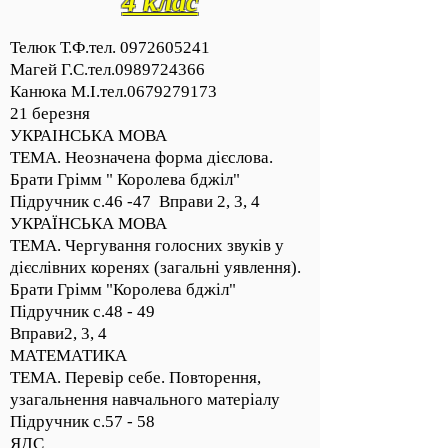
4 клас
Телюк Т.Ф.тел.
0972605241
Магей Г.С.тел.0989724366
Канюка М.І.тел.0679279173
21 березня
УКРАІНСЬКА МОВА
ТЕМА. Неозначена форма дієслова.
Брати Грімм " Королева бджіл"
Підручник с.46 -47 Вправи 2, 3, 4
УКРАЇНСЬКА МОВА
ТЕМА. Чергування голосних звуків у
дієслівних коренях (загальні уявлення).
Брати Грімм "Королева бджіл"
Підручник с.48 - 49
Вправи2, 3, 4
МАТЕМАТИКА
ТЕМА. Перевір себе. Повторення,
узагальнення навчального матеріалу
Підручник с.57 - 58
ЯДС