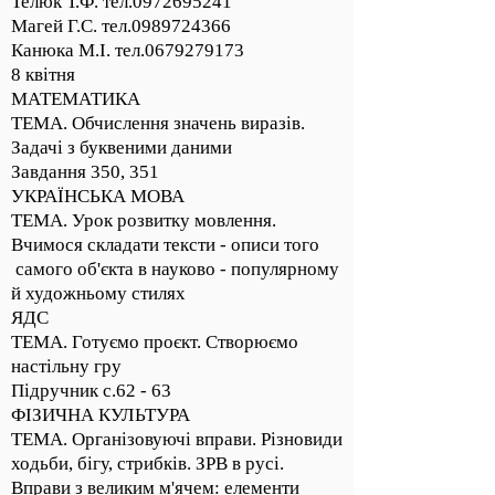
Телюк Т.Ф. тел.0972695241
Магей Г.С. тел.0989724366
Канюка М.І. тел.0679279173
8 квітня
МАТЕМАТИКА
ТЕМА. Обчислення значень виразів.
Задачі з буквеними даними
Завдання 350, 351
УКРАЇНСЬКА МОВА
ТЕМА. Урок розвитку мовлення.
Вчимося складати тексти - описи того
самого об'єкта в науково - популярному
й художньому стилях
ЯДС
ТЕМА. Готуємо проєкт. Створюємо
настільну гру
Підручник с.62 - 63
ФІЗИЧНА КУЛЬТУРА
ТЕМА. Організовуючі вправи. Різновиди
ходьби, бігу, стрибків. ЗРВ в русі.
Вправи з великим м'ячем: елементи