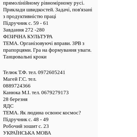
прямолінійному рівномірному русі.
Приклади швидкостей. Задачі, пов'язані
з продуктивністю праці
Підручник с. 59 - 61
Завдання 272 -280
ФІЗИЧНА КУЛЬТУРА
ТЕМА. Організовуючі вправи. ЗРВ з
прапорцями. Гра на формування уваги.
Танцювальні кроки
Телюк Т.Ф. тел.
0972605241
Магей Г.С. тел.
0889724366
Канюка М.І. тел. 0679279173
28 березня
ЯДС
ТЕМА. Як людина освоює космос?
Підручник с. 48 - 49
Робочий зошит с. 23
УКРАЇНСЬКА МОВА