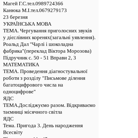
Магей Г.С.тел.0989724366
Канюка М.І.тел.0679279173
23 березня
УКРАЇНСЬКА МОВА
ТЕМА. Чергування приголосних звуків
у дієслівних коренях(загальні уявлення).
Роальд Дал "Чарлі і шоколадна
фабрика"(переклад Віктора Морозова)
Підручник с. 50 - 51 Вправи 2, 3
МАТЕМАТИКА
ТЕМА. Проведення діагностувальної
роботи з розділу "Письмове ділення
багатоцифрового числа на
одноцифрове"
ЯДС
ТЕМА.Досліджуємо разом. Відкриваємо
таємниці місячного світла
ЯДС
Тема. Пригода 3. День народження
Всесвіту