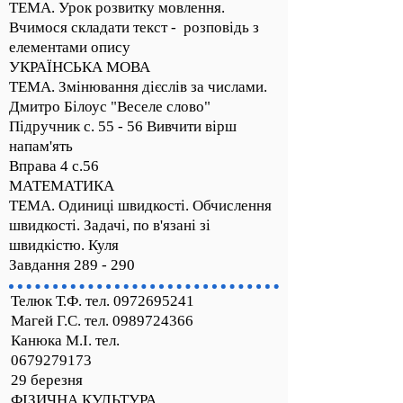
ТЕМА. Урок розвитку мовлення.
Вчимося складати текст - розповідь з
елементами опису
УКРАЇНСЬКА МОВА
ТЕМА. Змінювання дієслів за числами.
Дмитро Білоус "Веселе слово"
Підручник с. 55 - 56 Вивчити вірш
напам'ять
Вправа 4 с.56
МАТЕМАТИКА
ТЕМА. Одиниці швидкості. Обчислення
швидкості. Задачі, по в'язані зі
швидкістю. Куля
Завдання 289 - 290
Телюк Т.Ф. тел.
0972695241
Магей Г.С. тел. 0989724366
Канюка М.І. тел.
0679279173
29 березня
ФІЗИЧНА КУЛЬТУРА