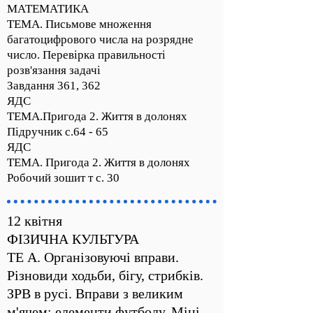
МАТЕМАТИКА
ТЕМА. Письмове множення
багатоцифрового числа на розрядне
число. Перевірка правильності
розв'язання задачі
Завдання 361, 362
ЯДС
ТЕМА.Пригода 2. Життя в долонях
Підручник с.64 - 65
ЯДС
ТЕМА. Пригода 2. Життя в долонях
Робочий зошит т с. 30
12 квітня
ФІЗИЧНА КУЛЬТУРА
ТЕ А. Організовуючі вправи.
Різновиди ходьби, бігу, стрибків.
ЗРВ в русі. Вправи з великим
м'ячем: елементи футболу. Міні -