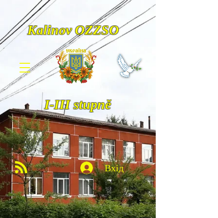
Kalinov OZZSO
I-III stupně​
Вхід