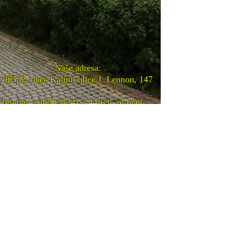
Naše adresa:
90532, obec Kalini, ulice J. Lennon, 147
Telefon:
+380 (3134) 7-44-63
; e-mail:
_cc781905-5cde-3194-bb1b-1363b558-
136 -5cde-3194-bb3b-
136bad5cf58d__cc781905 -5cde-3194-
bb3b-136bad5cf58d_
kalyny-
sch@tyachiv.net.ua
© 2020 Калинівський Оde8d51916c Web